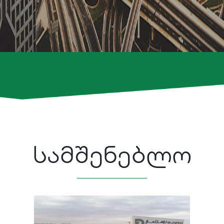
ᲡᲐᲛᲨᲔᲜᲔᲑᲚᲝ